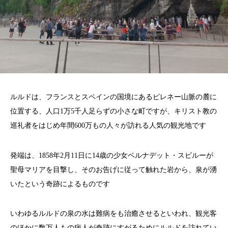
ルルドは、フランスとスペインの国境にあるピレネー山脈の麓に
位置する、人口1万5千人足らずの小さな町ですが、キリスト教の
巡礼者をはじめ年間600万もの人々が訪れる人気の観光地です
発端は、1858年2月11日に14歳の少女ベルナデット・スビルーが
聖母マリアを目撃し、そのお告げに従って触れた岩から、泉が湧
いたという奇跡によるものです
いわゆるルルドの泉の水は難病をも治癒させるといわれ、観光客
のほかに数万人もの病人が奇跡にすがるためにルルドを訪れてい