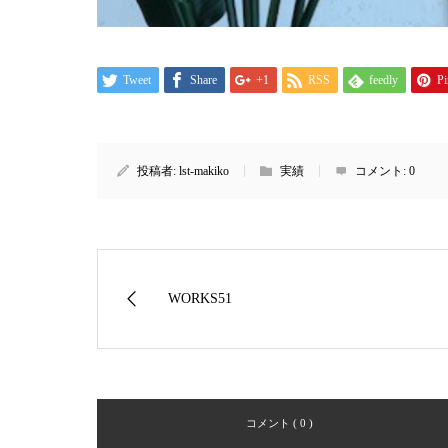
Tweet
Share
+1
RSS
feedly
Pi
投稿者:
lst-makiko
実績
コメント:
0
WORKS51
コメント ( 0 )