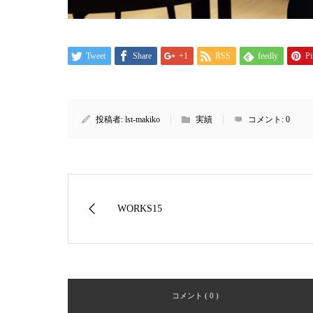
Tweet
Share
+1
RSS
feedly
Pi
投稿者:
lst-makiko
実績
コメント:
0
WORKS15
コメント ( 0 )